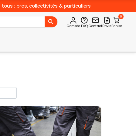
 tous : pros, collectivités & particuliers
0
Compte
FAQ
Contact
Devis
Panier