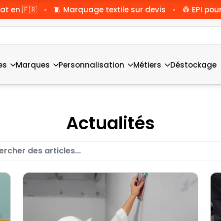
•
•
at en 🇫🇷
🧵 Marquage textile sur devis
👷 EPI pour
es
Marques
Personnalisation
Métiers
Déstockage
Actualités