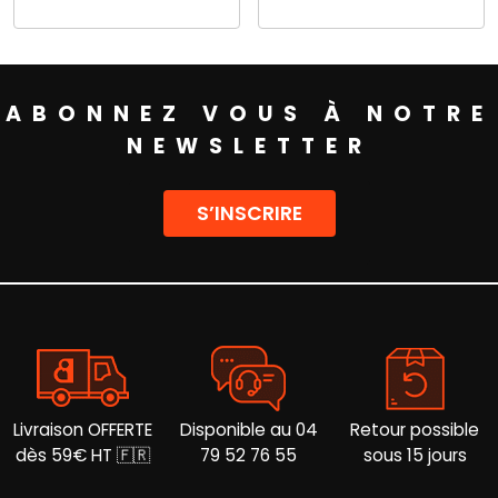
Ce
Ce
produit
produit
a
a
plusieurs
plusieurs
variations.
ABONNEZ VOUS À NOTRE
variations.
Les
Les
options
NEWSLETTER
options
peuvent
peuvent
être
être
choisies
S’INSCRIRE
choisies
sur
sur
la
la
page
page
du
du
produit
produit
Livraison OFFERTE
Disponible au 04
Retour possible
dès 59€ HT 🇫🇷
79 52 76 55
sous 15 jours