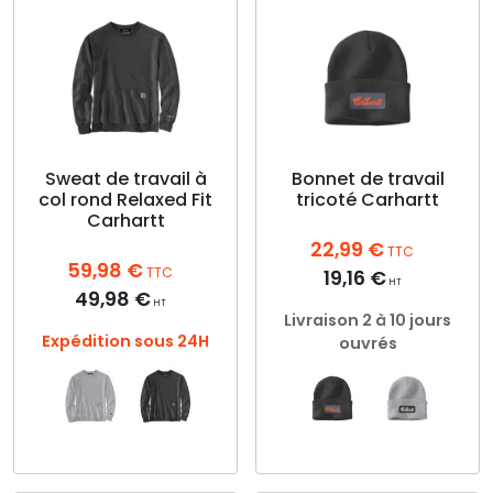
Sweat de travail à
Bonnet de travail
col rond Relaxed Fit
tricoté Carhartt
Carhartt
22,99
€
TTC
59,98
€
TTC
19,16
€
HT
49,98
€
HT
Livraison 2 à 10 jours
Expédition sous 24H
ouvrés
Ce
Ce
produit
produit