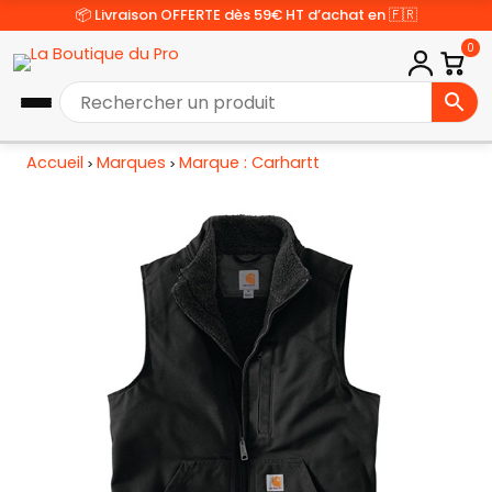
📦 Livraison OFFERTE dès 59€ HT d’achat en 🇫🇷
0
Accueil
Marques
Marque : Carhartt
>
>