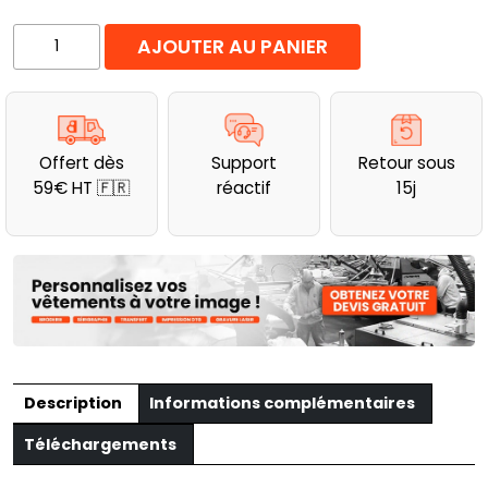
quantité
AJOUTER AU PANIER
de
Gilet
de
travail
Offert dès
Support
Retour sous
sans
59€ HT 🇫🇷
réactif
15j
manches
Cotton
Duck
Carhartt
Description
Informations complémentaires
Téléchargements