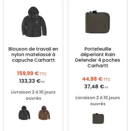
a
a
plusieurs
plusieurs
variations.
variations.
Les
Les
options
options
peuvent
peuvent
être
être
choisies
choisies
Blouson de travail en
Portefeuille
sur
nylon matelassé à
déperlant Rain
sur
capuche Carhartt
Defender 4 poches
la
la
Carhartt
page
page
du
159,99
€
du
TTC
44,98
€
produit
produit
TTC
133,33
€
HT
37,48
€
HT
Livraison 2 à 10 jours
Livraison 2 à 10 jours
ouvrés
ouvrés