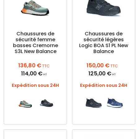
variations.
être
Les
choisies
options
sur
peuvent
la
être
page
choisies
Chaussures de
Chaussures de
du
sécurité femme
sécurité légères
sur
produit
basses Cremorne
Logic BOA S1 PL New
la
S3L New Balance
Balance
page
du
136,80
€
150,00
€
produit
TTC
TTC
114,00
€
125,00
€
HT
HT
Expédition sous 24H
Expédition sous 24H
Ce
Ce
produit
produit
a
a