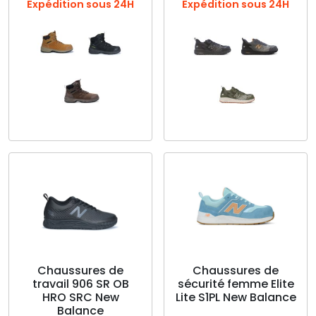
Expédition sous 24H
Expédition sous 24H
Ce
Ce
produit
produit
a
a
plusieurs
plusieurs
variations.
variations.
Les
Les
options
options
peuvent
peuvent
être
être
choisies
choisies
Chaussures de
Chaussures de
travail 906 SR OB
sécurité femme Elite
sur
sur
HRO SRC New
Lite S1PL New Balance
la
la
Balance
page
page