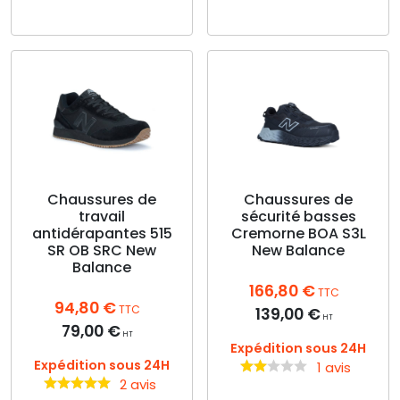
plusieurs
variations.
Ce
Les
produit
options
a
peuvent
plusieurs
être
variations.
choisies
Les
sur
options
la
peuvent
page
être
du
choisies
Chaussures de
Chaussures de
travail
sécurité basses
produit
sur
antidérapantes 515
Cremorne BOA S3L
la
SR OB SRC New
New Balance
page
Balance
du
166,80
€
produit
TTC
94,80
€
TTC
139,00
€
HT
79,00
€
HT
Expédition sous 24H
Expédition sous 24H
1 avis
2 avis