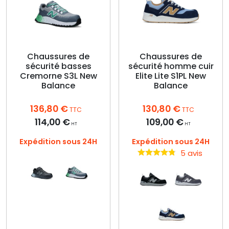
Chaussures de
Chaussures de
sécurité basses
sécurité homme cuir
Cremorne S3L New
Elite Lite S1PL New
Balance
Balance
136,80
€
130,80
€
TTC
TTC
114,00
€
109,00
€
HT
HT
Expédition sous 24H
Expédition sous 24H
5 avis
Ce
produit
a