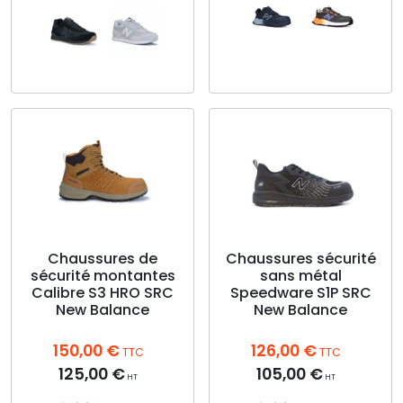
Ce
Ce
produit
produit
a
a
plusieurs
plusieurs
variations.
variations.
Les
Les
options
options
peuvent
peuvent
être
être
choisies
choisies
Chaussures de
Chaussures sécurité
sur
sécurité montantes
sans métal
sur
la
Calibre S3 HRO SRC
Speedware S1P SRC
la
page
New Balance
New Balance
page
du
du
produit
150,00
€
126,00
€
produit
TTC
TTC
125,00
€
105,00
€
HT
HT