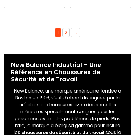
Ce
produit
produit
a
a
plusieurs
plusieurs
variations.
variations.
Les
1
2
→
Les
options
options
peuvent
peuvent
être
être
choisies
choisies
sur
New Balance Industrial – Une
sur
la
Référence en Chaussures de
la
page
Sécurité et de Travail
page
du
du
produit
New Balance, une marque américaine fondée à
produit
Boston en 1906, s’est d’abord distinguée par la
création de chaussures avec des semelles
intérieures spécialement conçues pour les
personnes ayant des problèmes de pieds. Plus
tard, la marque a élargi sa gamme pour inclure
les
sous la
chaussures de sécurité et de travail