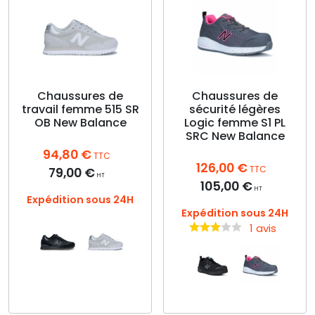
plusieurs
plusieurs
variations.
variations.
Les
Les
options
options
peuvent
peuvent
être
être
choisies
choisies
Chaussures de
Chaussures de
travail femme 515 SR
sécurité légères
sur
sur
OB New Balance
Logic femme S1 PL
la
la
SRC New Balance
page
page
94,80
€
du
du
TTC
126,00
€
produit
produit
TTC
79,00
€
HT
105,00
€
HT
Expédition sous 24H
Expédition sous 24H
1 avis
Ce
produit
Ce
a