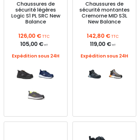
la
choisies
Chaussures de
Chaussures de
page
sécurité légères
sécurité montantes
sur
du
Logic S1 PL SRC New
Cremorne MID S3L
la
produit
Balance
New Balance
page
du
126,00
€
142,80
€
produit
TTC
TTC
105,00
€
119,00
€
HT
HT
Expédition sous 24H
Expédition sous 24H
Ce
produit
a
plusieurs
Ce
variations.
produit
Les
a
options
plusieurs
peuvent