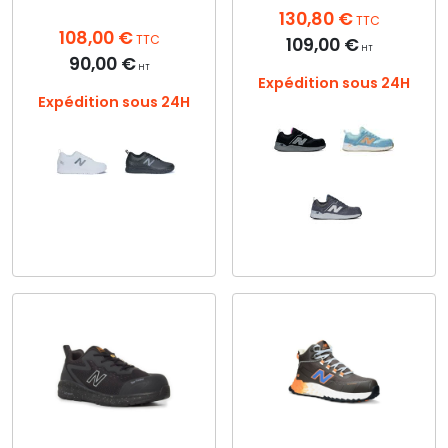
130,80
€
du
du
TTC
108,00
€
produit
produit
TTC
109,00
€
HT
90,00
€
HT
Expédition sous 24H
Expédition sous 24H
Ce
produit
a
Ce
plusieurs
produit
variations.
a
Les
plusieurs
options
variations.
peuvent
Les
être
options
choisies
peuvent
sur
être