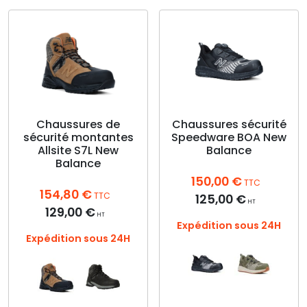
produit
plusieurs
a
variations.
plusieurs
Les
variations.
options
Les
peuvent
options
être
peuvent
choisies
être
sur
choisies
Chaussures de
Chaussures sécurité
la
sécurité montantes
Speedware BOA New
sur
page
Allsite S7L New
Balance
la
du
Balance
page
produit
150,00
€
du
TTC
154,80
€
produit
TTC
125,00
€
HT
129,00
€
HT
Expédition sous 24H
Expédition sous 24H
Ce