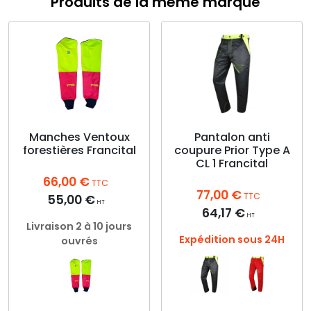
Produits de la même marque
Manches Ventoux
Pantalon anti
forestières Francital
coupure Prior Type A
CL 1 Francital
66,00
€
TTC
77,00
€
TTC
55,00
€
HT
64,17
€
HT
Livraison 2 à 10 jours
Expédition sous 24H
ouvrés