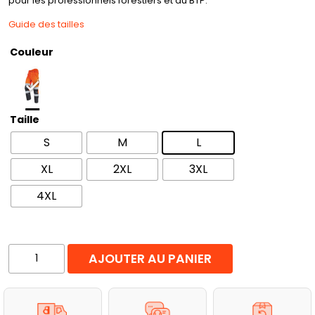
pour les professionnels forestiers et du BTP.
Guide des tailles
Couleur
Taille
S
M
L
XL
2XL
3XL
4XL
quantité
AJOUTER AU PANIER
de
Pantalon
de