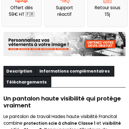
travail
Offert dès
Support
Retour sous
Hades
59€ HT 🇫🇷
réactif
15j
haute
visibilité
CL
1
Francital
Description
Informations complémentaires
Téléchargements
Un pantalon haute visibilité qui protège
vraiment
Le pantalon de travail Hades haute visibilité Francital
combine
et
protection scie à chaîne Classe 1
visibilité