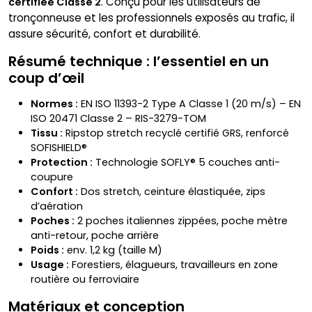
. Conçu pour les utilisateurs de
certifiée Classe 2
tronçonneuse et les professionnels exposés au trafic, il
assure sécurité, confort et durabilité.
Résumé technique : l’essentiel en un
coup d’œil
Normes :
EN ISO 11393-2 Type A Classe 1 (20 m/s) – EN
ISO 20471 Classe 2 – RIS-3279-TOM
Tissu :
Ripstop stretch recyclé certifié GRS, renforcé
SOFISHIELD®
Protection :
Technologie SOFLY® 5 couches anti-
coupure
Confort :
Dos stretch, ceinture élastiquée, zips
d’aération
Poches :
2 poches italiennes zippées, poche mètre
anti-retour, poche arrière
Poids :
env. 1,2 kg (taille M)
Usage :
Forestiers, élagueurs, travailleurs en zone
routière ou ferroviaire
Matériaux et conception