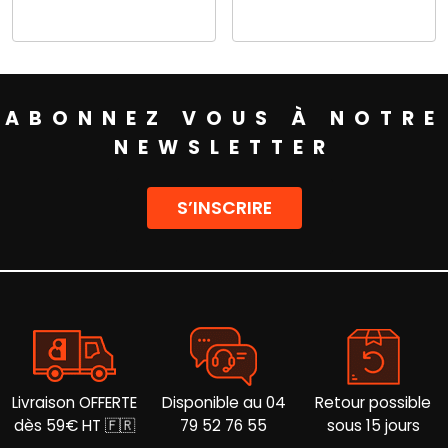
Ce
Ce
produit
produit
a
a
plusieurs
plusieurs
ABONNEZ VOUS À NOTRE
variations.
variations.
Les
Les
NEWSLETTER
options
options
peuvent
peuvent
être
être
S’INSCRIRE
choisies
choisies
sur
sur
la
la
page
page
du
du
produit
produit
Livraison OFFERTE
Disponible au 04
Retour possible
dès 59€ HT 🇫🇷
79 52 76 55
sous 15 jours