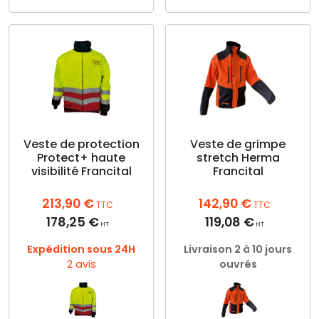
Ce
Ce
produit
produit
a
a
plusieurs
plusieurs
variations.
variations.
Les
Les
options
options
peuvent
peuvent
être
être
choisies
choisies
Veste de protection
Veste de grimpe
sur
Protect+ haute
stretch Herma
sur
visibilité Francital
Francital
la
la
page
page
du
213,90
€
142,90
€
du
TTC
TTC
produit
produit
178,25
€
119,08
€
HT
HT
Expédition sous 24H
Livraison 2 à 10 jours
2 avis
ouvrés