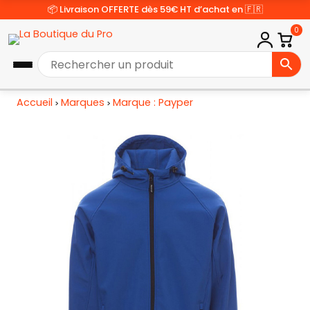
📦 Livraison OFFERTE dès 59€ HT d’achat en 🇫🇷
0
Accueil
Marques
Marque : Payper
>
>