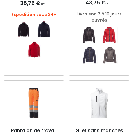
43,75
€
35,75
€
HT
HT
Livraison 2 à 10 jours
Expédition sous 24H
ouvrés
Ce
Ce
produit
produit
a
a
plusieurs
plusieurs
variations.
variations.
Les
Les
options
options
peuvent
peuvent
être
être
choisies
choisies
Pantalon de travail
Gilet sans manches
sur