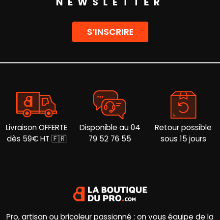
NEWSLETTER
être
options
choisies
peuvent
sur
être
S’INSCRIRE
la
choisies
page
sur
du
la
produit
page
du
produit
Livraison OFFERTE
Disponible au 04
Retour possible
dès 59€ HT 🇫🇷
79 52 76 55
sous 15 jours
Pro, artisan ou bricoleur passionné : on vous équipe de la