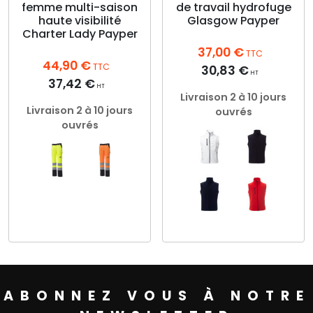
femme multi-saison
de travail hydrofuge
sur
la
haute visibilité
Glasgow Payper
la
page
Charter Lady Payper
page
du
37,00
€
du
produit
TTC
44,90
€
produit
TTC
30,83
€
HT
37,42
€
HT
Livraison 2 à 10 jours
Livraison 2 à 10 jours
ouvrés
ouvrés
Ce
produit
a
Ce
plusieurs
produit
variations.
a
Les
plusieurs
options
ABONNEZ VOUS À NOTRE
variations.
peuvent
Les