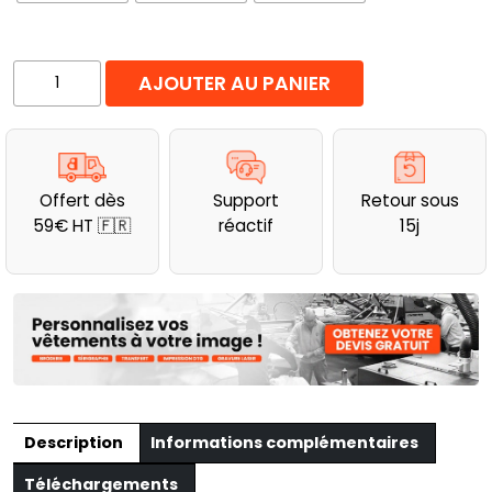
quantité
AJOUTER AU PANIER
de
Softshell
de
travail
Offert dès
Support
Retour sous
3
59€ HT 🇫🇷
réactif
15j
couches
homme
Gale
Payper
Description
Informations complémentaires
Téléchargements