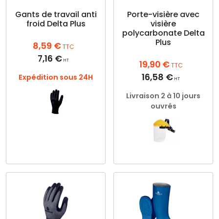
​Gants de travail anti
Porte-visière avec
froid​ Delta Plus
visière
polycarbonate Delta
Plus
8,59
€
TTC
7,16
€
HT
19,90
€
TTC
16,58
€
Expédition sous 24H
HT
Livraison 2 à 10 jours
ouvrés
Ce
produit
a
Ce
plusieurs
produit
variations.
a
Les
plusieurs
options
variations.
peuvent
Les
être