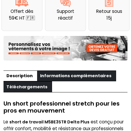
travail
Offert dès
Support
Retour sous
coupe
59€ HT 🇫🇷
réactif
15j
regular
Delta
Plus
Description
Informations complémentaires
Téléchargements
Un short professionnel stretch pour les
pros en mouvement
Le
est conçu pour
short de travail M5BE3STR Delta Plus
offrir confort, mobilité et résistance aux professionnels