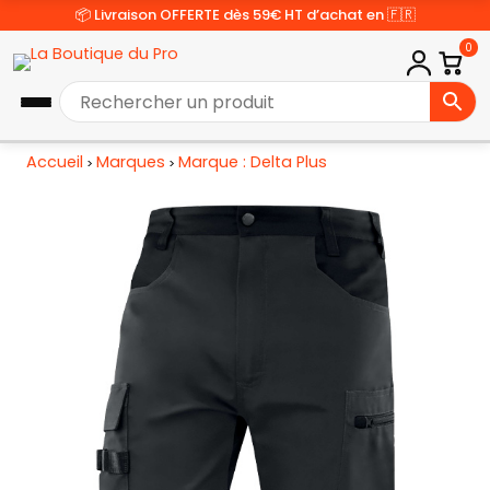
📦 Livraison OFFERTE dès 59€ HT d’achat en 🇫🇷
0
Accueil
Marques
Marque : Delta Plus
>
>