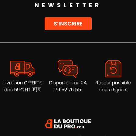
Les
Les
NEWSLETTER
options
options
peuvent
peuvent
être
être
S’INSCRIRE
choisies
choisies
sur
sur
la
la
page
page
du
du
produit
produit
Livraison OFFERTE
Disponible au 04
Retour possible
dès 59€ HT 🇫🇷
79 52 76 55
sous 15 jours