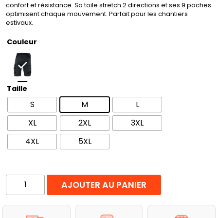
confort et résistance. Sa toile stretch 2 directions et ses 9 poches
optimisent chaque mouvement. Parfait pour les chantiers
estivaux.
Couleur
Taille
S
M
L
XL
2XL
3XL
4XL
5XL
quantité
AJOUTER AU PANIER
de
Short
de