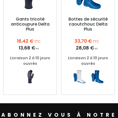
options
choisies
peuvent
sur
être
la
choisies
Gants tricoté
Bottes de sécurité
page
anticoupure Delta
caoutchouc Delta
sur
du
Plus
Plus
la
produit
page
16,42
€
33,70
€
du
TTC
TTC
produit
13,68
€
28,08
€
HT
HT
Livraison 2 à 10 jours
Livraison 2 à 10 jours
ouvrés
ouvrés
Ce
Ce
produit
produit
a
a
plusieurs
plusieurs
ABONNEZ VOUS À NOTRE
variations.
variations.