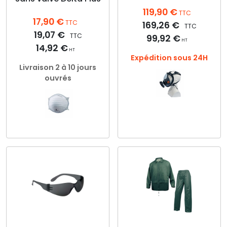
119,90
€
TTC
17,90
€
TTC
169,26
€
TTC
19,07
€
TTC
99,92
€
HT
14,92
€
HT
Expédition sous 24H
Livraison 2 à 10 jours
ouvrés
Ce
produit
Ce
a
produit
plusieurs
a
variations.
plusieurs
Les
variations.
options
Les
peuvent
options
être
peuvent
choisies
être
sur