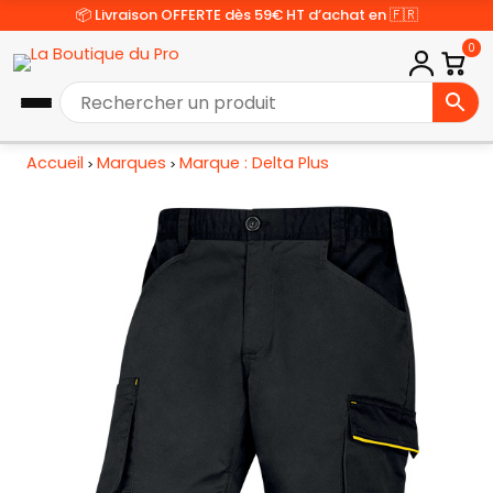
📦 Livraison OFFERTE dès 59€ HT d’achat en 🇫🇷
0
Accueil
Marques
Marque : Delta Plus
>
>