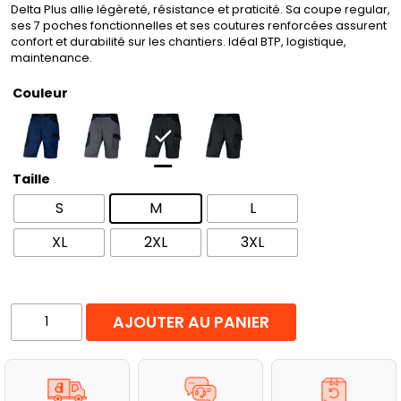
Delta Plus allie légèreté, résistance et praticité. Sa coupe regular,
ses 7 poches fonctionnelles et ses coutures renforcées assurent
confort et durabilité sur les chantiers. Idéal BTP, logistique,
maintenance.
Couleur
Taille
S
M
L
XL
2XL
3XL
quantité
AJOUTER AU PANIER
de
Bermuda
de