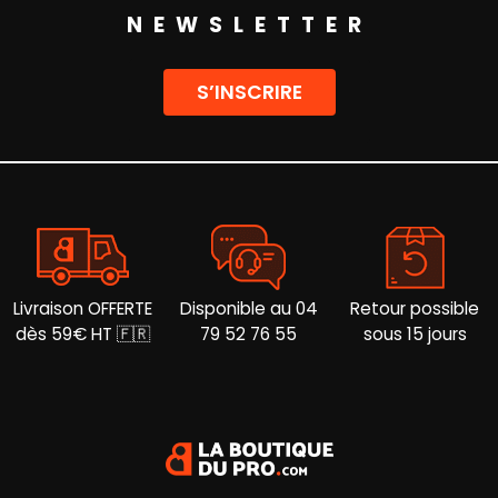
choisies
Les
NEWSLETTER
sur
options
la
peuvent
page
être
S’INSCRIRE
du
choisies
produit
sur
la
page
du
produit
Livraison OFFERTE
Disponible au 04
Retour possible
dès 59€ HT 🇫🇷
79 52 76 55
sous 15 jours