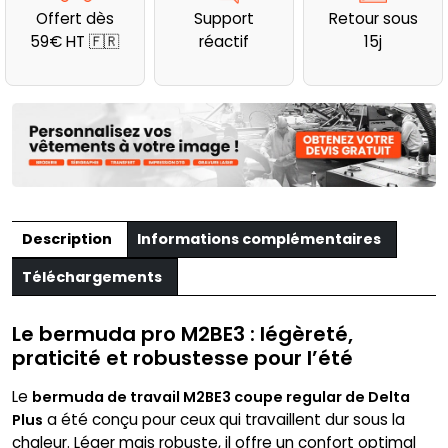
travail
Offert dès
Support
Retour sous
regular
59€ HT 🇫🇷
réactif
15j
Delta
Plus
Description
Informations complémentaires
Téléchargements
Le bermuda pro M2BE3 : légèreté,
praticité et robustesse pour l’été
Le
bermuda de travail M2BE3 coupe regular de Delta
a été conçu pour ceux qui travaillent dur sous la
Plus
chaleur. Léger mais robuste, il offre un confort optimal