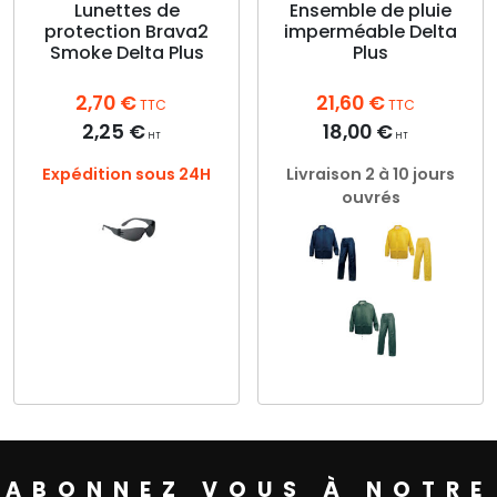
choisies
Lunettes de
Ensemble de pluie
la
protection Brava2
imperméable Delta
sur
page
Smoke Delta Plus
Plus
la
du
page
produit
2,70
€
21,60
€
du
TTC
TTC
produit
2,25
€
18,00
€
HT
HT
Expédition sous 24H
Livraison 2 à 10 jours
ouvrés
Ce
produit
a
plusieurs
variations.
Ce
Les
produit
options
a
peuvent
plusieurs
être
ABONNEZ VOUS À NOTRE
variations.