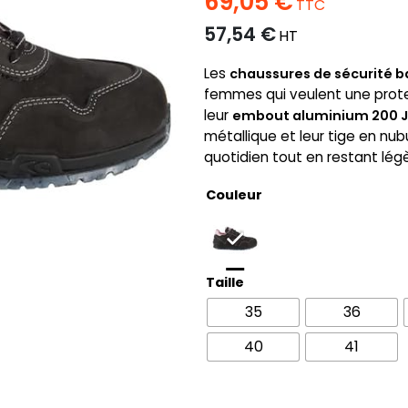
69,05
€
TTC
57,54
€
HT
Les
chaussures de sécurité b
femmes qui veulent une protect
leur
embout aluminium 200 J
métallique et leur tige en nub
quotidien tout en restant lég
Couleur
Taille
35
36
40
41