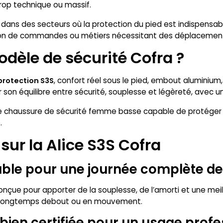
trop technique ou massif.
ns des secteurs où la protection du pied est indispensable 
ion de commandes ou métiers nécessitant des déplacements
odèle de sécurité Cofra ?
, confort réel sous le pied, embout aluminium
protection S3S
ar son équilibre entre sécurité, souplesse et légèreté, avec u
une chaussure de sécurité femme basse capable de protéger
.
sur la Alice S3S Cofra
ble pour une journée complète de 
nçue pour apporter de la souplesse, de l’amorti et une meill
te longtemps debout ou en mouvement.
bien certifiée pour un usage profe