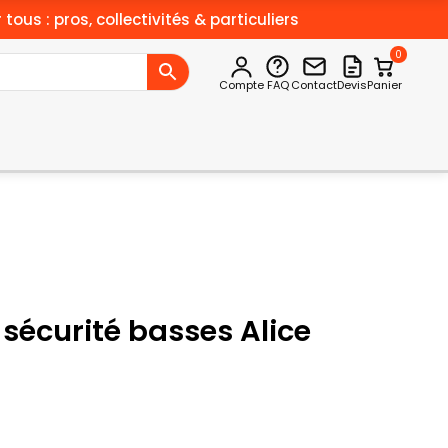
 tous : pros, collectivités & particuliers
0
Compte
FAQ
Contact
Devis
Panier
sécurité basses Alice