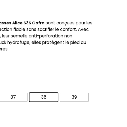
sont conçues pour les
asses Alice S3S Cofra
ion fiable sans sacrifier le confort. Avec
, leur semelle anti-perforation non
uck hydrofuge, elles protègent le pied au
ères.
37
38
39