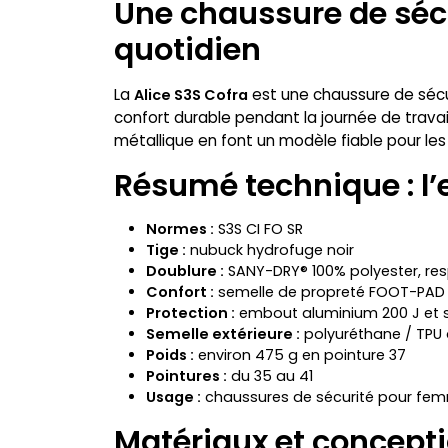
Une chaussure de séc
quotidien
La
est une chaussure de sécu
Alice S3S Cofra
confort durable pendant la journée de travai
métallique en font un modèle fiable pour le
Résumé technique : l’
Normes :
S3S CI FO SR
Tige :
nubuck hydrofuge noir
Doublure :
SANY-DRY® 100% polyester, res
Confort :
semelle de propreté FOOT-PAD 
Protection :
embout aluminium 200 J et se
Semelle extérieure :
polyuréthane / TPU
Poids :
environ 475 g en pointure 37
Pointures :
du 35 au 41
Usage :
chaussures de sécurité pour fem
Matériaux et concepti