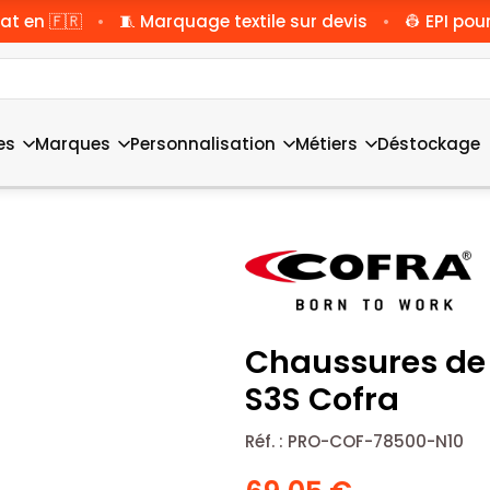
•
•
at en 🇫🇷
🧵 Marquage textile sur devis
👷 EPI pour
es
Marques
Personnalisation
Métiers
Déstockage
Chaussures de 
S3S Cofra
Réf. :
PRO-COF-78500-N10