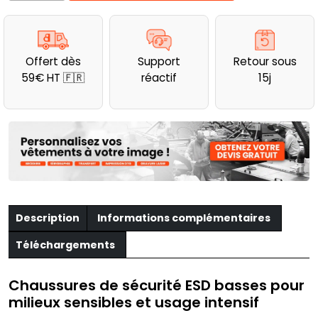
Chaussures
de
sécurité
Offert dès
Support
Retour sous
basses
59€ HT 🇫🇷
réactif
15j
Jaltai
ESD
S3S
Jallatte
Description
Informations complémentaires
Téléchargements
Chaussures de sécurité ESD basses pour
milieux sensibles et usage intensif