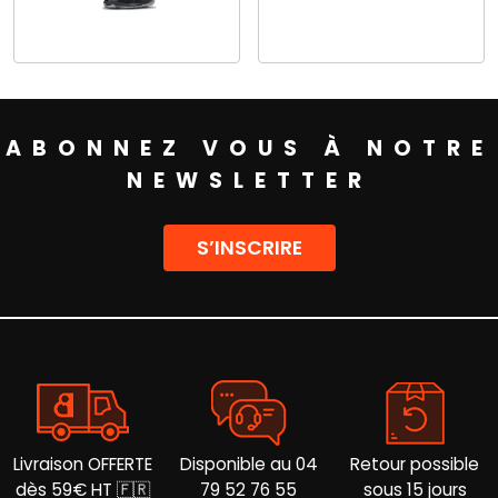
Ce
Ce
produit
produit
a
a
plusieurs
plusieurs
variations.
ABONNEZ VOUS À NOTRE
variations.
Les
Les
options
NEWSLETTER
options
peuvent
peuvent
être
être
choisies
S’INSCRIRE
choisies
sur
sur
la
la
page
page
du
du
produit
produit
Livraison OFFERTE
Disponible au 04
Retour possible
dès 59€ HT 🇫🇷
79 52 76 55
sous 15 jours