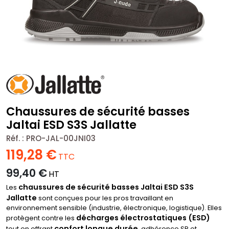
Chaussures de sécurité basses
Jaltai ESD S3S Jallatte
Réf. :
PRO-JAL-00JNI03
119,28
€
TTC
99,40
€
HT
chaussures de sécurité basses Jaltai ESD S3S
Les
Jallatte
sont conçues pour les pros travaillant en
environnement sensible (industrie, électronique, logistique). Elles
décharges électrostatiques (ESD)
protègent contre les
confort longue durée
tout en offrant
, adhérence SR et