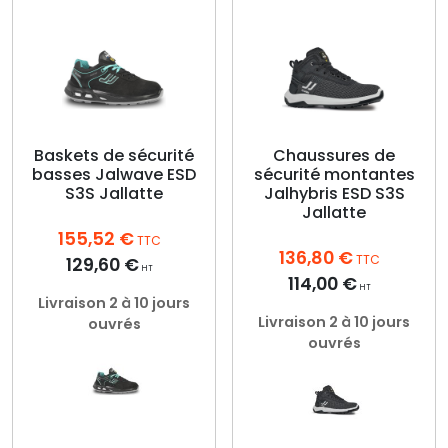
Baskets de sécurité
Chaussures de
basses Jalwave ESD
sécurité montantes
S3S Jallatte
Jalhybris ESD S3S
Jallatte
155,52
€
TTC
136,80
€
TTC
129,60
€
HT
114,00
€
HT
Livraison 2 à 10 jours
Livraison 2 à 10 jours
ouvrés
ouvrés
Ce