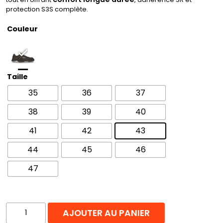
protection S3S complète.
Couleur
Taille
35
36
37
38
39
40
41
42
43
44
45
46
47
quantité
AJOUTER AU PANIER
de