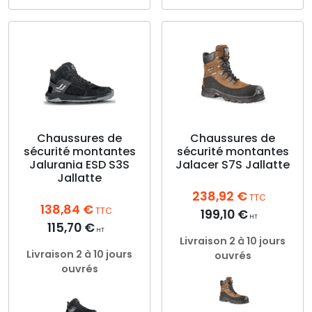
Ce
produit
produit
a
a
plusieurs
plusieurs
variations.
variations.
Les
Les
options
options
peuvent
peuvent
être
être
choisies
choisies
Chaussures de
Chaussures de
sur
sécurité montantes
sécurité montantes
sur
la
Jalurania ESD S3S
Jalacer S7S Jallatte
la
page
Jallatte
page
du
238,92
€
du
produit
TTC
138,84
€
produit
TTC
199,10
€
HT
115,70
€
HT
Livraison 2 à 10 jours
Livraison 2 à 10 jours
ouvrés
ouvrés