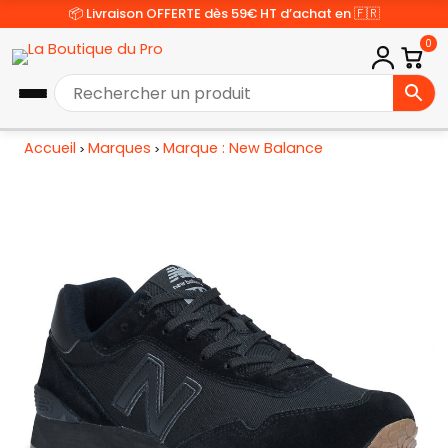
📦 Livraison OFFERTE dès 59€ HT d’achat en 🇫🇷
0
Accueil
Marques
Marque : New Balance
>
>