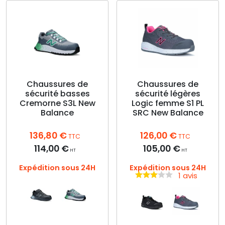
Chaussures de
Chaussures de
sécurité basses
sécurité légères
Cremorne S3L New
Logic femme S1 PL
Balance
SRC New Balance
136,80
€
126,00
€
TTC
TTC
114,00
€
105,00
€
HT
HT
Expédition sous 24H
Expédition sous 24H
1 avis
Ce