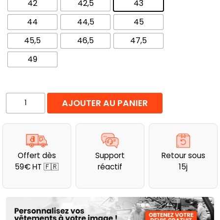
42
42,5
43
44
44,5
45
45,5
46,5
47,5
49
quantité
AJOUTER AU PANIER
de
Chaussures
de
travail
Offert dès
Support
Retour sous
antidérapantes
59€ HT 🇫🇷
réactif
15j
515
SR
OB
SRC