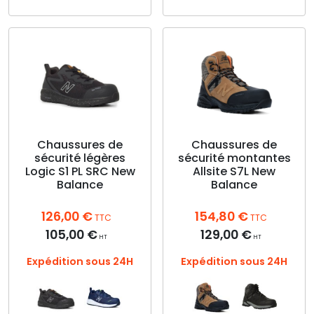
Ce
produit
produit
a
a
plusieurs
plusieurs
variations.
variations.
Les
Les
options
options
peuvent
peuvent
être
être
choisies
choisies
Chaussures de
Chaussures de
sur
sécurité légères
sécurité montantes
sur
la
Logic S1 PL SRC New
Allsite S7L New
la
page
Balance
Balance
page
du
du
produit
126,00
€
154,80
€
produit
TTC
TTC
105,00
€
129,00
€
HT
HT
Expédition sous 24H
Expédition sous 24H