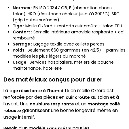
Normes :
EN ISO 20347 OB, E (absorption chocs
talon), HRO (résistance chaleur jusqu’à 300°C), SRC
(grip toutes surfaces)
Tige :
Maille Oxford + renforts cuir croûte + talon TPU
Confort :
Semelle intérieure amovible respirante + col
rembourré
Serrage :
Laçage textile avec œillets percés
Poids :
Seulement 660 grammes (en 42,5) – parmi les
modèles les plus légers du marché
Usage :
Services hospitaliers, métiers de bouche,
maintenance, hôtellerie
Des matériaux conçus pour durer
La
en maille Oxford est
tige résistante à l’humidité
renforcée par des pièces en
au talon et à
cuir croûte
l’avant. Une
et un
doublure respirante
montage collé
garantissent une bonne longévité même en
robuste
usage intensif.
Besoin d’un modèle
pour les
sans métal