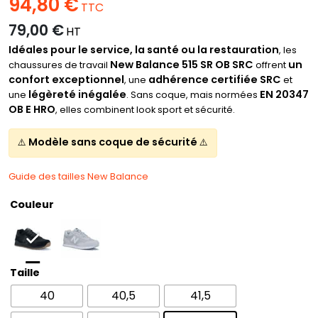
94,80
€
TTC
79,00
€
HT
Idéales pour le service, la santé ou la restauration
, les
New Balance 515 SR OB SRC
un
chaussures de travail
offrent
confort exceptionnel
adhérence certifiée SRC
, une
et
légèreté inégalée
EN 20347
une
. Sans coque, mais normées
OB E HRO
, elles combinent look sport et sécurité.
Modèle sans coque de sécurité
⚠️
⚠️
Guide des tailles New Balance
Couleur
Taille
40
40,5
41,5