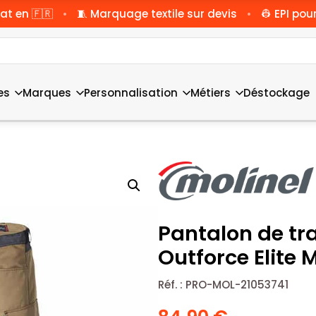
•
•
at en 🇫🇷
🧵 Marquage textile sur devis
👷 EPI pour
es
Marques
Personnalisation
Métiers
Déstockage
Pantalon de tra
Outforce Elite M
Réf. :
PRO-MOL-21053741