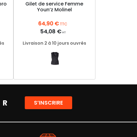
pro
Gilet de service Femme
Youn’z Molinel
64,90
€
TTC
54,08
€
HT
és
Livraison 2 à 10 jours ouvrés
Ce
produit
a
plusieurs
ER
S’INSCRIRE
variations.
Les
options
peuvent
être
choisies