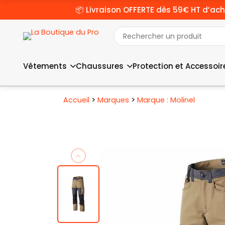
📦 Livraison OFFERTE dès 59€ HT d’ach
Vêtements
Chaussures
Protection et Accessoir
>
>
Accueil
Marques
Marque : Molinel