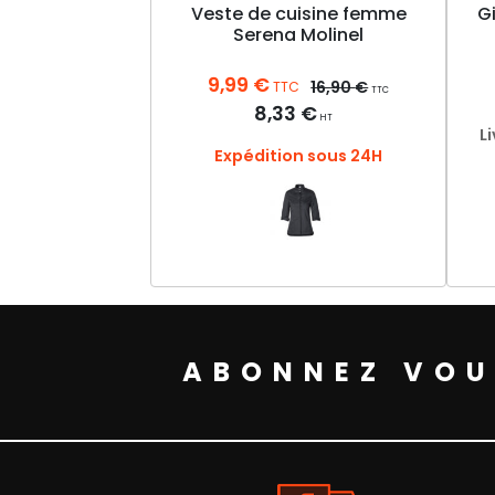
Veste de cuisine femme
Gi
Serena Molinel
9,99
€
16,90
€
TTC
TTC
8,33
€
HT
L
Expédition sous 24H
Ce
produit
a
plusieurs
ABONNEZ VOU
variations.
Les
options
peuvent
être
choisies