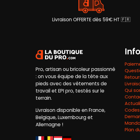
sur
la
page
Livraison OFFERTE dès 59€ HT 🇫🇷
du
produit
Inf
Paieme
Pro, artisan ou bricoleur passionné
Questi
: on vous équipe de la tête aux
Retou
pieds avec des vêtements de
Livrai
Qui s
travail et EPI pro, testés sur le
Conta
terrain.
Actual
Livraison disponible en France,
Codes
Deman
Belgique, Luxembourg et
Mandat
Allemagne !
Plan du