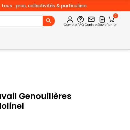
 tous : pros, collectivités & particuliers
0
Compte
FAQ
Contact
Devis
Panier
vail Genouillères
olinel