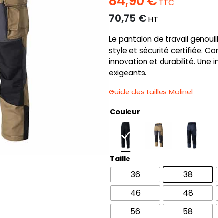
84,90
€
TTC
70,75
€
HT
Le pantalon de travail genouill
style et sécurité certifiée. Con
innovation et durabilité. Une 
exigeants.
Guide des tailles Molinel
Couleur
Taille
36
38
46
48
56
58