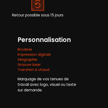
sur
la
page
Retour possible sous 15 jours
du
produit
Personnalisation
Broderie
Impression digitale
Sérigraphie
Gravure laser
Transfert à chaud
Marquage de vos tenues de
travail avec logo, visuel ou texte
sur demande.