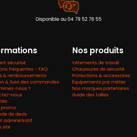
sur
la
la
page
page
du
Disponible au 04 79 52 76 55
du
produit
produit
ormations
Nos produits
nt sécurisé
Vêtements de travail
ons fréquentes – FAQ
Chaussures de sécurité
rs & remboursements
Protections & accessoires
son & Suivi des commandes
Équipements par métier
ommes-nous ?
Nos marques partenaires
ctez-nous
Guide des tailles
ités
 promo
de de devis
 administratif
 site