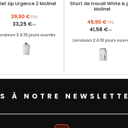
let zip Urgence 2 Molinel
Short de travail White & 
Molinel
39,90
€
TTC
49,90
€
TTC
33,25
€
HT
41,58
€
HT
ivraison 2 à 10 jours ouvrés
Livraison 2 à 10 jours ouvr
Ce
Ce
produit
produit
a
a
plusieurs
plusieurs
variations.
S À NOTRE NEWSLETT
variations.
Les
Les
options
options
peuvent
peuvent
être
être
choisies
choisies
sur