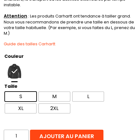
instable.
Attention
: Les produits Carhartt ont tendance à tailler grand.
Nous vous recommandons de prendre une taille en dessous de
votre taille habituelle. (Par exemple, si vous faites du L, prenez du
M.)
Guide des tailles Carhartt
Couleur
Taille
S
M
L
XL
2XL
quantité
AJOUTER AU PANIER