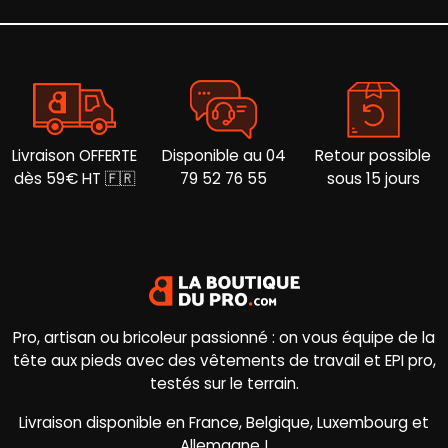
la
la
page
page
du
du
produit
produit
Livraison OFFERTE
Disponible au 04
Retour possible
dès 59€ HT 🇫🇷
79 52 76 55
sous 15 jours
Pro, artisan ou bricoleur passionné : on vous équipe de la
tête aux pieds avec des vêtements de travail et EPI pro,
testés sur le terrain.
Livraison disponible en France, Belgique, Luxembourg et
Allemagne !