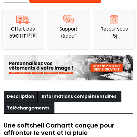
de
Softshell
de
travail
Offert dès
Support
Retour sous
déperlant
59€ HT 🇫🇷
réactif
15j
et
anti-
vent
Carhartt
Description
Informations complémentaires
Téléchargements
Une softshell Carhartt conçue pour
affronter le vent et la pluie