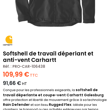
Softshell de travail déperlant et
anti-vent Carhartt
Réf. :
PRO-CAR-106438
109,99
€
TTC
91,66
€
HT
softshell de
Conçue pour les professionnels exigeants, la
travail déperlante et coupe-vent Carhartt Galesburg
offre protection et liberté de mouvement grâce à sa technologie
Rain Defender
Rugged Flex
et son tissu
. Idéale pour les
chantiers, le transport ou les activités extérieures par temps