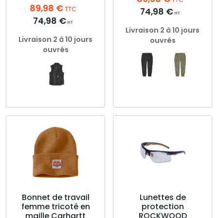
89,98
€
TTC
74,98
€
HT
74,98
€
HT
Livraison 2 à 10 jours
Livraison 2 à 10 jours
ouvrés
ouvrés
Ce
Ce
produit
produit
a
a
plusieurs
plusieurs
variations.
variations.
Les
Les
options
options
peuvent
peuvent
être
être
choisies
choisies
Bonnet de travail
Lunettes de
sur
femme tricoté en
protection
sur
la
maille Carhartt
ROCKWOOD
la
page