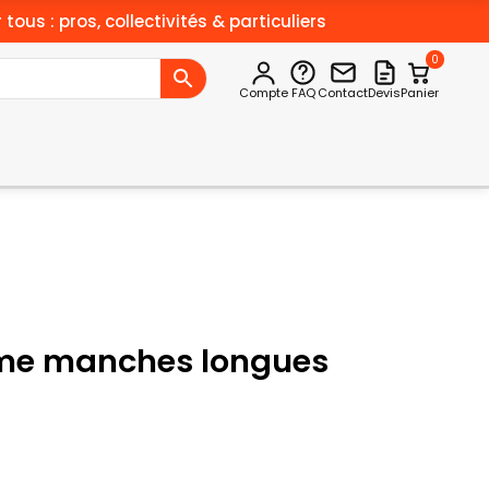
 tous : pros, collectivités & particuliers
0
Compte
FAQ
Contact
Devis
Panier
me manches longues