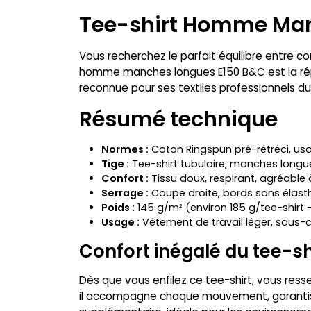
Tee-shirt Homme Manc
Vous recherchez le parfait équilibre entre co
homme manches longues E150 B&C est la répo
reconnue pour ses textiles professionnels du
Résumé technique
Normes :
Coton Ringspun pré-rétréci, usa
Tige :
Tee-shirt tubulaire, manches longue
Confort :
Tissu doux, respirant, agréable 
Serrage :
Coupe droite, bords sans élas
Poids :
145 g/m² (environ 185 g/tee-shirt 
Usage :
Vêtement de travail léger, sous-
Confort inégalé du tee-
Dès que vous enfilez ce tee-shirt, vous res
il accompagne chaque mouvement, garantissa