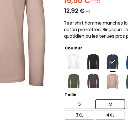
15,50
€
TTC
12,92
€
HT
Tee-shirt homme manches long
coton pré-rétréci Ringspun. Lég
quotidien ou les tenues pros p
Couleur
Taille
S
M
3XL
4XL