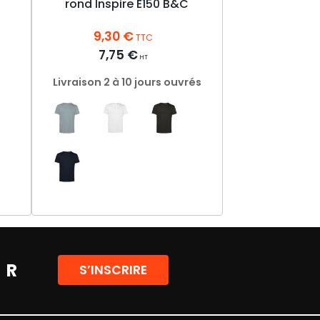
rond Inspire E150 B&C
9,30
€
TTC
7,75
€
HT
Livraison 2 à 10 jours ouvrés
Ce
produit
a
plusieurs
ER
S’INSCRIRE
variations.
Les
options
peuvent