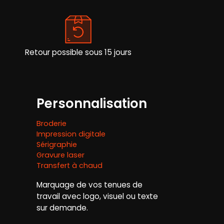
être
choisies
sur
la
page
Retour possible sous 15 jours
du
produit
Personnalisation
Broderie
Impression digitale
Sérigraphie
Gravure laser
Transfert à chaud
Marquage de vos tenues de
travail avec logo, visuel ou texte
sur demande.