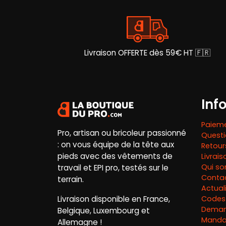
être
choisies
sur
la
page
Livraison OFFERTE dès 59€ HT 🇫🇷
du
produit
Inf
Paieme
Pro, artisan ou bricoleur passionné
Questi
: on vous équipe de la tête aux
Retou
pieds avec des vêtements de
Livrai
Qui s
travail et EPI pro, testés sur le
Conta
terrain.
Actual
Livraison disponible en France,
Codes
Deman
Belgique, Luxembourg et
Mandat
Allemagne !