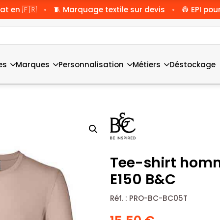
•
•
at en 🇫🇷
🧵 Marquage textile sur devis
👷 EPI pour
es
Marques
Personnalisation
Métiers
Déstockage
Tee-shirt hom
E150 B&C
Réf. :
PRO-BC-BC05T