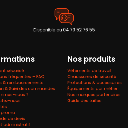
être
être
choisies
choisies
sur
sur
la
la
page
page
Disponible au 04 79 52 76 55
du
du
produit
produit
ormations
Nos produits
nt sécurisé
Vêtements de travail
ons fréquentes – FAQ
Chaussures de sécurité
rs & remboursements
Protections & accessoires
son & Suivi des commandes
Équipements par métier
ommes-nous ?
Nos marques partenaires
ctez-nous
Guide des tailles
ités
 promo
de de devis
 administratif