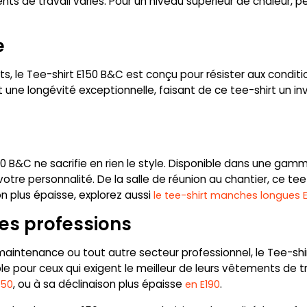
nts de travail variés. Pour un niveau supérieur de chaleur,
e
ts, le Tee-shirt E150 B&C est conçu pour résister aux conditi
nt une longévité exceptionnelle, faisant de ce tee-shirt un
150 B&C ne sacrifie en rien le style. Disponible dans une ga
tre personnalité. De la salle de réunion au chantier, ce tee-s
on plus épaisse, explorez aussi
le tee-shirt manches longues 
les professions
 maintenance ou tout autre secteur professionnel, le Tee-shi
le pour ceux qui exigent le meilleur de leurs vêtements de 
, ou à sa déclinaison plus épaisse
.
150
en E190