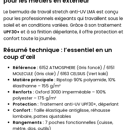
pour les métiers en extérieur
Le bermuda de travail stretch anti-UV LMA est conçu
pour les professionnels exigeants qui travaillent sous le
soleil et en conditions variées. Grâce à son traitement
et à sa finition déperlante, il offre protection et
UPF30+
confort toute la journée.
Résumé technique : l’essentiel en un
coup d’œil
Référence :
6152 ATMOSPHERE (Gris foncé) / 6151
MOLECULE (Gris clair) / 6163 CELSIUS (Vert kaki)
Matière principale :
Ripstop 90% polyamide, 10%
élasthanne – 155 g/m²
Renforts :
Oxford 300D imperméable – 100%
polyester – 175 g/m²
Protection :
Traitement anti-UV UPF30+, déperlant
Confort :
Taille élastiquée antiglisse, réhausse
lombaire, pattes ajustables
Rangements :
7 poches fonctionnelles (cuisse,
mètre, dos, outils)