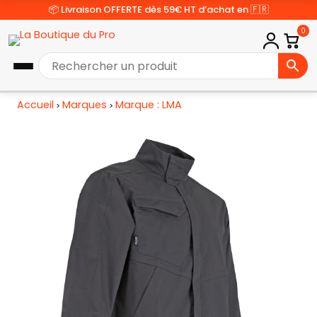
📦 Livraison OFFERTE dès 59€ HT d’achat en 🇫🇷
0
Accueil
Marques
Marque : LMA
>
>