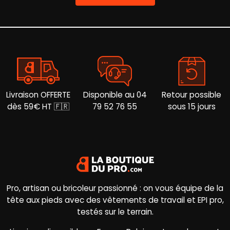
page
choisies
du
sur
produit
la
page
du
produit
Livraison OFFERTE
Disponible au 04
Retour possible
dès 59€ HT 🇫🇷
79 52 76 55
sous 15 jours
Pro, artisan ou bricoleur passionné : on vous équipe de la
tête aux pieds avec des vêtements de travail et EPI pro,
testés sur le terrain.