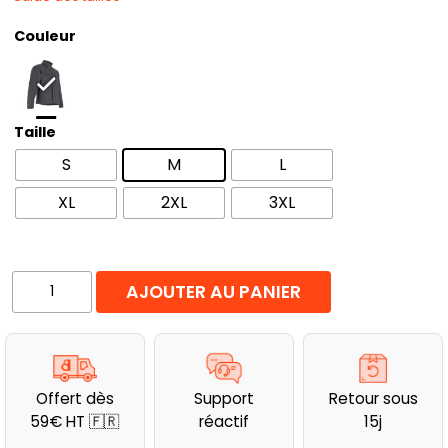
Couleur
Taille
S
M
L
XL
2XL
3XL
quantité
AJOUTER AU PANIER
de
Blouson
multipoche
de
Offert dès
Support
Retour sous
travail
59€ HT 🇫🇷
réactif
15j
LMA