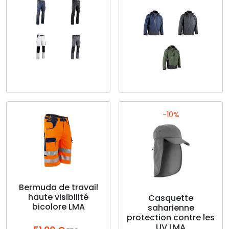
Ce
produit
Ce
a
produit
plusieurs
a
-10%
variations.
plusieurs
Les
variations.
options
Les
peuvent
options
être
peuvent
choisies
être
sur
choisies
Bermuda de travail
haute visibilité
la
sur
Casquette
bicolore LMA
saharienne
page
la
protection contre les
du
page
UV LMA