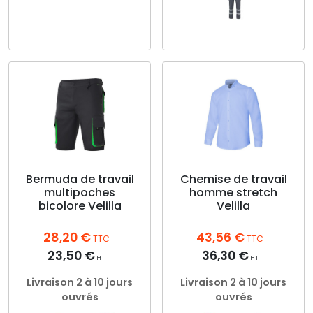
Ce
produit
Ce
a
produit
plusieurs
a
variations.
plusieurs
Les
variations.
options
Les
peuvent
options
être
peuvent
choisies
être
sur
choisies
Bermuda de travail
Chemise de travail
la
multipoches
homme stretch
sur
page
bicolore Velilla
Velilla
la
du
page
produit
28,20
€
43,56
€
du
TTC
TTC
produit
23,50
€
36,30
€
HT
HT
Livraison 2 à 10 jours
Livraison 2 à 10 jours
ouvrés
ouvrés