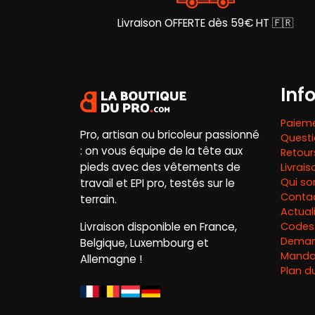
page
du
Livraison OFFERTE dès 59€ HT 🇫🇷
produit
Inf
Paieme
Pro, artisan ou bricoleur passionné
Questi
: on vous équipe de la tête aux
Retou
pieds avec des vêtements de
Livrai
Qui s
travail et EPI pro, testés sur le
Conta
terrain.
Actual
Livraison disponible en France,
Codes
Deman
Belgique, Luxembourg et
Mandat
Allemagne !
Plan du