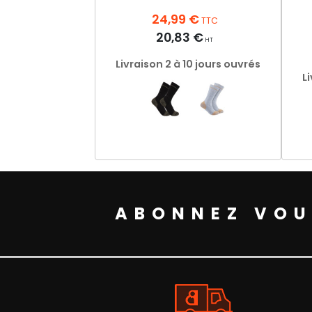
24,99
€
TTC
20,83
€
HT
Livraison 2 à 10 jours ouvrés
L
Ce
produit
a
plusieurs
variations.
ABONNEZ VOU
Les
options
peuvent
être
choisies
sur
la