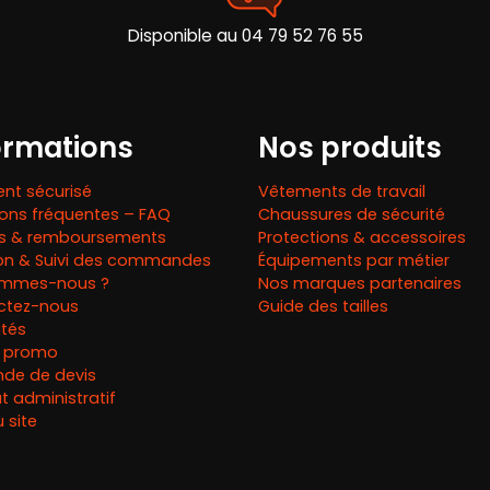
la
page
page
du
Disponible au 04 79 52 76 55
du
produit
produit
ormations
Nos produits
nt sécurisé
Vêtements de travail
ons fréquentes – FAQ
Chaussures de sécurité
rs & remboursements
Protections & accessoires
son & Suivi des commandes
Équipements par métier
ommes-nous ?
Nos marques partenaires
ctez-nous
Guide des tailles
ités
 promo
de de devis
 administratif
 site