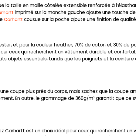
ue la taille en maille côtelée extensible renforcée à l’élast
imprimé sur la manche gauche ajoute une touche de 
arhartt
te
cousue sur la poche ajoute une finition de qualité
Carhartt
ter, et pour la couleur heather, 70% de coton et 30% de po
our ceux qui recherchent un vêtement durable et confortabl
s objets essentiels, tandis que les poignets et la ceinture
e
ez une coupe plus près du corps, mais sachez que la coupe amp
ent. En outre, le grammage de 360g/m² garantit que ce swe
ez Carhartt est un choix idéal pour ceux qui recherchent un 