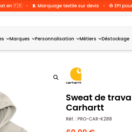
•
•
at en 🇫🇷
🧵 Marquage textile sur devis
👷 EPI pour
es
Marques
Personnalisation
Métiers
Déstockage
Sweat de trava
Carhartt
Réf. :
PRO-CAR-K288