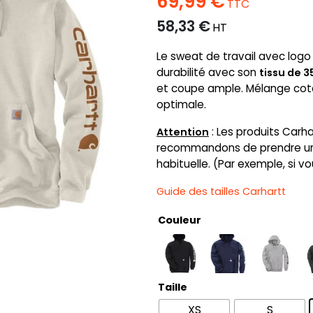
69,99
€
TTC
58,33
€
HT
Le sweat de travail avec logo
durabilité avec son
tissu de 
et coupe ample. Mélange cot
optimale.
: Les produits Carha
Attention
recommandons de prendre une 
habituelle. (Par exemple, si vo
Guide des tailles Carhartt
Couleur
Taille
XS
S